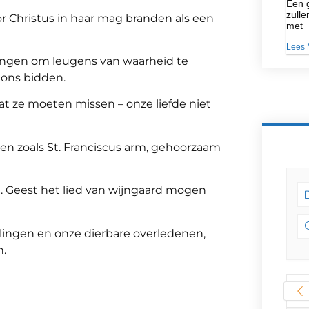
Een g
zulle
or Christus in haar mag branden als een
met
Lees 
ntvangen om leugens van waarheid te
 ons bidden.
at ze moeten missen – onze liefde niet
sen zoals St. Franciscus arm, gehoorzaam
H. Geest het lied van wijngaard mogen
lingen en onze dierbare overledenen,
n.