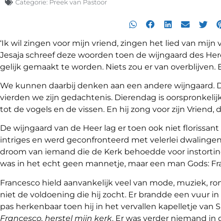
Categorie:
Preek van Pastoor
‘Ik wil zingen voor mijn vriend, zingen het lied van mijn 
Jesaja schreef deze woorden toen de wijngaard des He
gelijk gemaakt te worden. Niets zou er van overblijven.
We kunnen daarbij denken aan een andere wijngaard. Die
vierden we zijn gedachtenis. Dierendag is oorspronkelijk
tot de vogels en de vissen. En hij zong voor zijn Vriend, 
De wijngaard van de Heer lag er toen ook niet florissant 
intriges en werd geconfronteerd met velerlei dwalinge
droom van iemand die de Kerk behoedde voor instortin
was in het echt geen mannetje, maar een man Gods: F
Francesco hield aanvankelijk veel van mode, muziek, r
niet de voldoening die hij zocht. Er brandde een vuur 
pas herkenbaar toen hij in het vervallen kapelletje va
Francesco, herstel mijn kerk
. Er was verder niemand in 