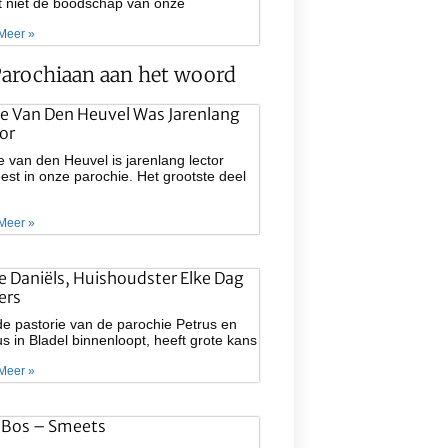
at niet de boodschap van onze
Meer »
arochiaan aan het woord
e Van Den Heuvel Was Jarenlang
or
 van den Heuvel is jarenlang lector
st in onze parochie. Het grootste deel
Meer »
ie Daniëls, Huishoudster Elke Dag
ers
e pastorie van de parochie Petrus en
s in Bladel binnenloopt, heeft grote kans
Meer »
 Bos – Smeets