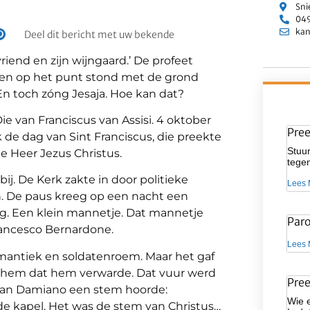
Sni
049
kan
Deel dit bericht met uw bekende
vriend en zijn wijngaard.’ De profeet
ren op het punt stond met de grond
 En toch zóng Jesaja. Hoe kan dat?
 van Franciscus van Assisi. 4 oktober
Pre
 de dag van Sint Franciscus, die preekte
Stuur
de Heer Jezus Christus.
tegen
bij. De Kerk zakte in door politieke
Lees 
n. De paus kreeg op een nacht een
g. Een klein mannetje. Dat mannetje
Par
rancesco Bernardone.
Lees 
omantiek en soldatenroem. Maar het gaf
in hem dat hem verwarde. Dat vuur werd
Pre
n San Damiano een stem hoorde:
Wie 
de kapel. Het was de stem van Christus…