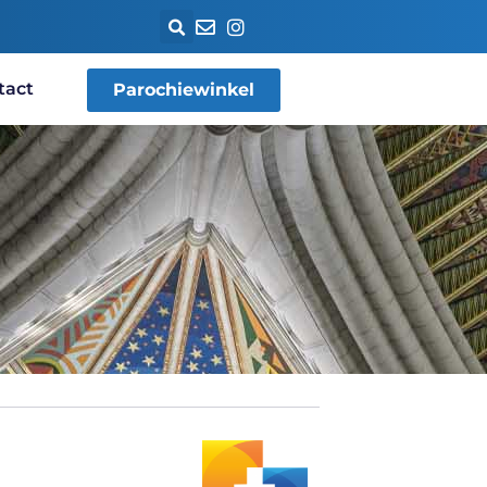
tact
Parochiewinkel