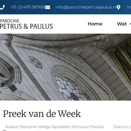
+31 (0)497-387618
info@parochiepetruspaulus.nl
S
Home
Wat
Preek van de Week
Auteur:
Parochie Heilige Apostelen Petrus en Paulus
Datum: