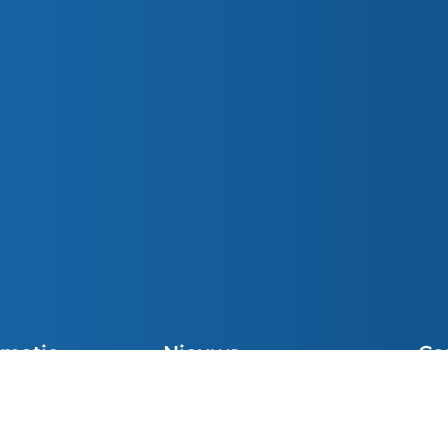
rmatie
Nieuws
Co
Preek van de Week
cht Vieringen
Sni
Parochiemededelingen (wk. 32)
el
inf
Preek van de Week
e Communie
049
Josue van den Heuvel was