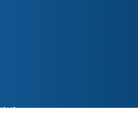
ntact
ederslaan 48 5531 EL Bladel
o@parochiepetruspaulus.nl
7 387618