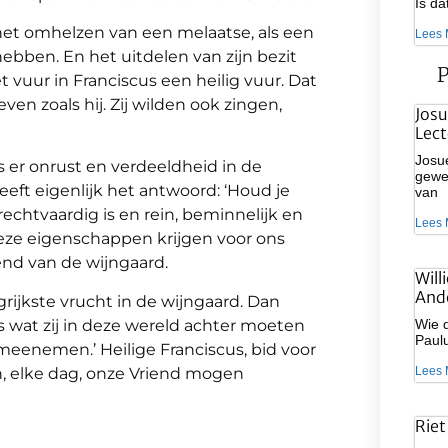
Is d
et omhelzen van een melaatse, als een
Lees 
hebben. En het uitdelen van zijn bezit
P
t vuur in Franciscus een heilig vuur. Dat
n zoals hij. Zij wilden ook zingen,
Josu
Lect
Josue
s er onrust en verdeeldheid in de
gewee
geeft eigenlijk het antwoord: ‘Houd je
van
 rechtvaardig is en rein, beminnelijk en
Lees 
 deze eigenschappen krijgen voor ons
end van de wijngaard.
Will
And
ngrijkste vrucht in de wijngaard. Dan
es wat zij in deze wereld achter moeten
Wie d
Paulu
 meenemen.’ Heilige Franciscus, bid voor
en, elke dag, onze Vriend mogen
Lees 
Riet