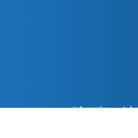
Informatie
Info
Agenda
Overzi
De kerken van Parochie
Nieuwsoverzicht
Doops
Petrus en Paulus zijn
overdag geopend. Loop
Contact
Eerst
gerust binnen in de