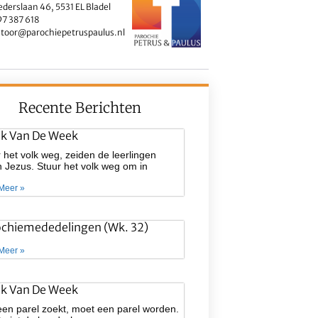
ederslaan 46, 5531 EL Bladel
7 387 618
toor@parochiepetruspaulus.nl
Recente Berichten
ek Van De Week
 het volk weg, zeiden de leerlingen
 Jezus. Stuur het volk weg om in
Meer »
ochiemededelingen (wk. 32)
Meer »
ek Van De Week
een parel zoekt, moet een parel worden.