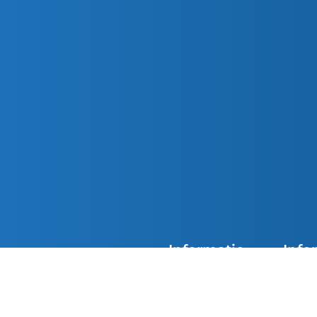
Informatie
Info
Agenda
Overzi
De kerken van Parochie
Nieuwsoverzicht
Doops
Petrus en Paulus zijn
overdag geopend. Loop
Contact
Eerst
gerust binnen in de