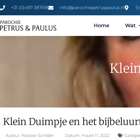
+31 (0)497-387618
info@parochiepetruspaulus.nl
S
Home
Wat
Klei
Klein Duimpje en het bijbeluur
Auteur:
Pastoor Schilder
Datum:
maart 11, 2022
Categor