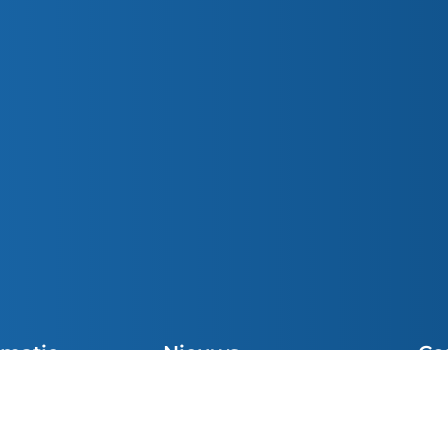
rmatie
Nieuws
Co
Parochiemededelingen (wk. 33)
cht Vieringen
Sni
Preek van de Week
el
inf
Preek van de Week
e Communie
049
Parochiemededelingen (wk. 32)