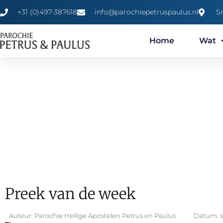
+31 (0)497-387618
info@parochiepetruspaulus.nl
S
Home
Wat
Preek van de week
Auteur:
Parochie Heilige Apostelen Petrus en Paulus
Datum: