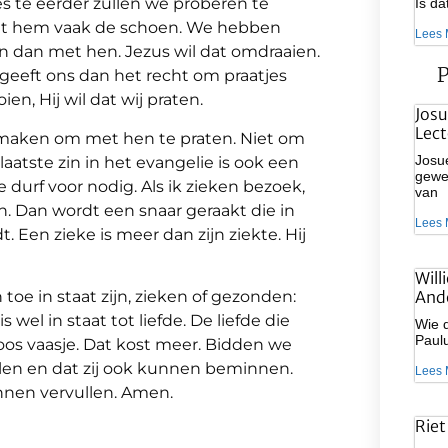
 te eerder zullen we proberen te
Is d
ingt hem vaak de schoen. We hebben
Lees 
n dan met hen. Jezus wil dat omdraaien.
P
 geeft ons dan het recht om praatjes
ien, Hij wil dat wij praten.
Josu
Lect
e maken om met hen te praten. Niet om
Josue
aatste zin in het evangelie is ook een
gewee
 durf voor nodig. Als ik zieken bezoek,
van
. Dan wordt een snaar geraakt die in
Lees 
. Een zieke is meer dan zijn ziekte. Hij
Will
 toe in staat zijn, zieken of gezonden:
And
 wel in staat tot liefde. De liefde die
Wie d
Paulu
roos vaasje. Dat kost meer. Bidden we
elen en dat zij ook kunnen beminnen.
Lees 
nnen vervullen. Amen.
Riet