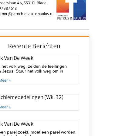
ederslaan 46, 5531 EL Bladel
7 387 618
toor@parochiepetruspaulus.nl
Recente Berichten
ek Van De Week
 het volk weg, zeiden de leerlingen
 Jezus. Stuur het volk weg om in
Meer »
ochiemededelingen (wk. 32)
Meer »
ek Van De Week
een parel zoekt, moet een parel worden.