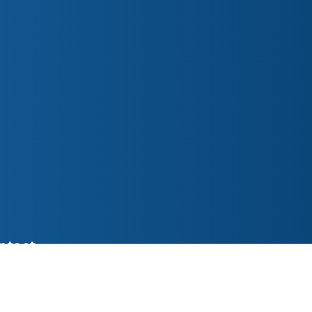
ntact
ederslaan 48 5531 EL Bladel
o@parochiepetruspaulus.nl
7 387618