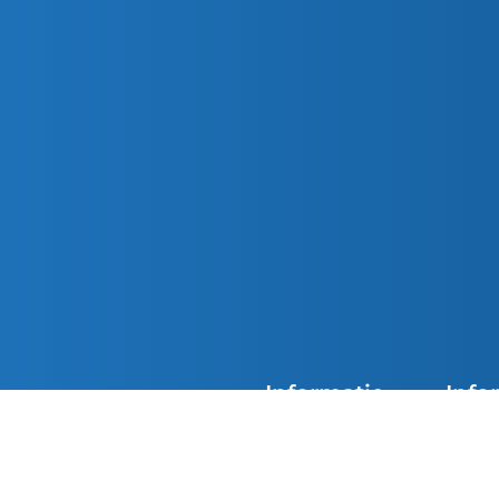
Informatie
Info
Agenda
Overzi
De kerken van Parochie
Nieuwsoverzicht
Doops
Petrus en Paulus zijn
overdag geopend. Loop
Contact
Eerst
gerust binnen in de