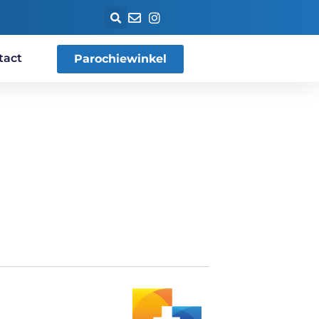
tact
Parochiewinkel