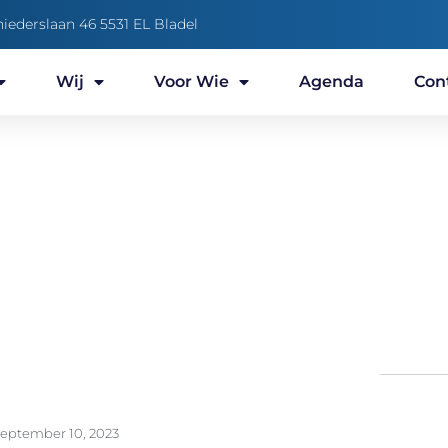
niederslaan 46 5531 EL Bladel
Wij
Voor Wie
Agenda
Con
Preek van de week
september 10, 2023