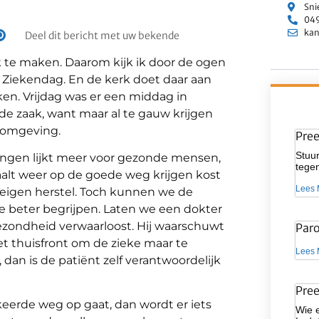
Sni
049
kan
Deel dit bericht met uw bekende
te maken. Daarom kijk ik door de ogen
e Ziekendag. En de kerk doet daar aan
n. Vrijdag was er een middag in
de zaak, want maar al te gauw krijgen
e omgeving.
Pre
Stuur
ingen lijkt meer voor gezonde mensen,
tegen
waalt weer op de goede weg krijgen kost
Lees 
 eigen herstel. Toch kunnen we de
te beter begrijpen. Laten we een dokter
ezondheid verwaarloost. Hij waarschuwt
Par
t thuisfront om de zieke maar te
Lees 
 dan is de patiënt zelf verantwoordelijk
Pre
rkeerde weg op gaat, dan wordt er iets
Wie 