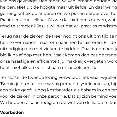
van ons gevraagd. Hoe meer we van iemand houden, des
helpen. Niet uit de hoogte maar uit liefde. En daar wr
genoeg kritiek op anderen en we praten eerder over he
Praat eerst met elkaar. Als we dat niet eens durven, wat
rond te strooien? Jezus wil niet dat wij praatjes rondstroo
Terug naar de zieken, de Heer nodigt ons uit om tijd t
hen te vermanen, maar om naar hen te luisteren. En de l
uitnodiging om met zieken te bidden. Daar is een beetje
bid ik na afloop met hen. Vaak komen dan pas de tranen
onze haastige en efficiënte tijd makkelijk vergeten wordt
heeft niet alleen een lichaam maar ook een ziel.
Tenslotte, de tweede lezing verwoordt iets waar wij allen
‘Bemin je naaste.’ Hoe weinig iemand fysiek ook kan, hij is
een zieke geeft is nog kostbaarder, als balsem in een b
voor de zieken in onze parochie. Dat zij zich bemind vo
We hebben elkaar nodig om de wet van de liefde te ku
Voorbeden