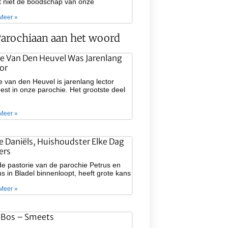
at niet de boodschap van onze
Meer »
arochiaan aan het woord
e Van Den Heuvel Was Jarenlang
or
 van den Heuvel is jarenlang lector
st in onze parochie. Het grootste deel
Meer »
ie Daniëls, Huishoudster Elke Dag
ers
e pastorie van de parochie Petrus en
s in Bladel binnenloopt, heeft grote kans
Meer »
 Bos – Smeets