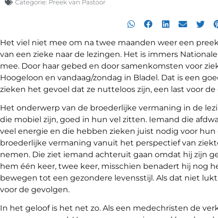
Categorie:
Preek van Pastoor
Het viel niet mee om na twee maanden weer een preek 
van een zieke naar de lezingen. Het is immers National
mee. Door haar gebed en door samenkomsten voor zieke
Hoogeloon en vandaag/zondag in Bladel. Dat is een goe
zieken het gevoel dat ze nutteloos zijn, een last voor d
Het onderwerp van de broederlijke vermaning in de lez
die mobiel zijn, goed in hun vel zitten. Iemand die afd
veel energie en die hebben zieken juist nodig voor hun
broederlijke vermaning vanuit het perspectief van ziek
nemen. Die ziet iemand achteruit gaan omdat hij zijn g
hem één keer, twee keer, misschien benadert hij nog he
bewegen tot een gezondere levensstijl. Als dat niet lukt,
voor de gevolgen.
In het geloof is het net zo. Als een medechristen de ve