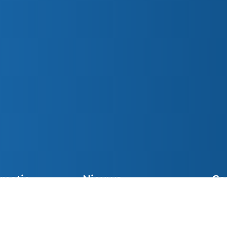
rmatie
Nieuws
Co
Preek van de Week
cht Vieringen
Sni
Parochiemededelingen (wk. 32)
el
inf
Preek van de Week
e Communie
049
Josue van den Heuvel was