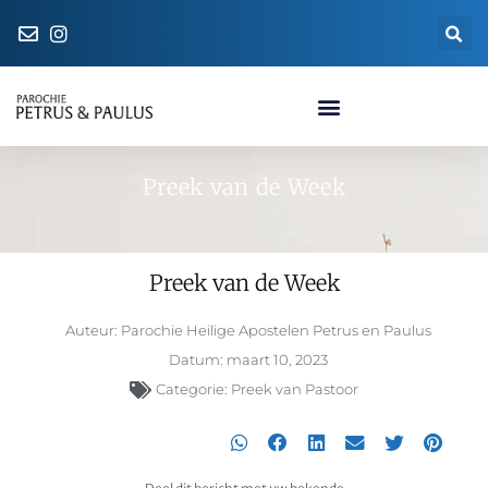
Naar de parochiewinkel
Preek van de Week
Preek van de Week
Auteur:
Parochie Heilige Apostelen Petrus en Paulus
Datum:
maart 10, 2023
Categorie:
Preek van Pastoor