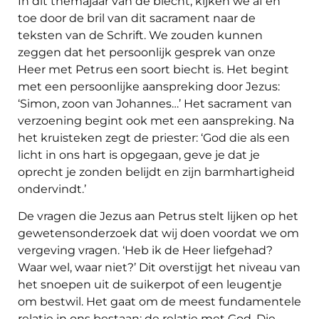
In dit themajaar van de biecht, kijken we af en
toe door de bril van dit sacrament naar de
teksten van de Schrift. We zouden kunnen
zeggen dat het persoonlijk gesprek van onze
Heer met Petrus een soort biecht is. Het begint
met een persoonlijke aanspreking door Jezus:
‘Simon, zoon van Johannes…’ Het sacrament van
verzoening begint ook met een aanspreking. Na
het kruisteken zegt de priester: ‘God die als een
licht in ons hart is opgegaan, geve je dat je
oprecht je zonden belijdt en zijn barmhartigheid
ondervindt.’
De vragen die Jezus aan Petrus stelt lijken op het
gewetensonderzoek dat wij doen voordat we om
vergeving vragen. ‘Heb ik de Heer liefgehad?
Waar wel, waar niet?’ Dit overstijgt het niveau van
het snoepen uit de suikerpot of een leugentje
om bestwil. Het gaat om de meest fundamentele
relatie in ons bestaan; de relatie met God. Die