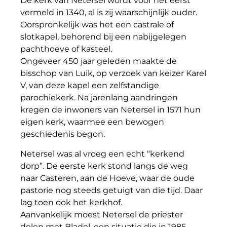
De kerk van Netersel wordt voor het eerst
vermeld in 1340, al is zij waarschijnlijk ouder.
Oorspronkelijk was het een castrale of
slotkapel, behorend bij een nabijgelegen
pachthoeve of kasteel.
Ongeveer 450 jaar geleden maakte de
bisschop van Luik, op verzoek van keizer Karel
V, van deze kapel een zelfstandige
parochiekerk. Na jarenlang aandringen
kregen de inwoners van Netersel in 1571 hun
eigen kerk, waarmee een bewogen
geschiedenis begon.
Netersel was al vroeg een echt “kerkend
dorp”. De eerste kerk stond langs de weg
naar Casteren, aan de Hoeve, waar de oude
pastorie nog steeds getuigt van die tijd. Daar
lag toen ook het kerkhof.
Aanvankelijk moest Netersel de priester
delen met Bladel, een situatie die in 1985