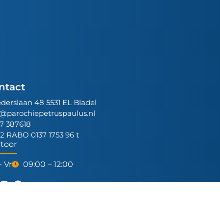
ntact
ederslaan 48 5531 EL Bladel
o@parochiepetruspaulus.nl
7 387618
12 RABO 0137 1753 96 t
toor
- Vr
09:00 – 12:00