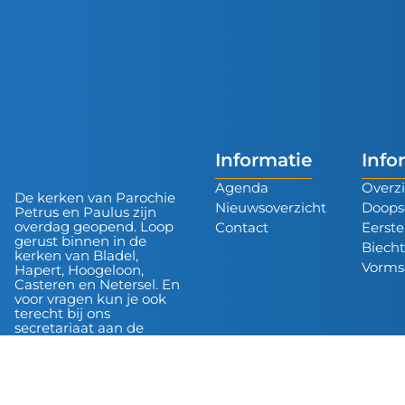
Informatie
Info
Agenda
Overzi
De kerken van Parochie
Nieuwsoverzicht
Doops
Petrus en Paulus zijn
overdag geopend. Loop
Contact
Eerst
gerust binnen in de
Biech
kerken van Bladel,
Vorms
Hapert, Hoogeloon,
Casteren en Netersel. En
voor vragen kun je ook
terecht bij ons
secretariaat aan de
Sniederslaan in Bladel.
Deze is ook toegankelijk
voor rolators en
rolstoelen.