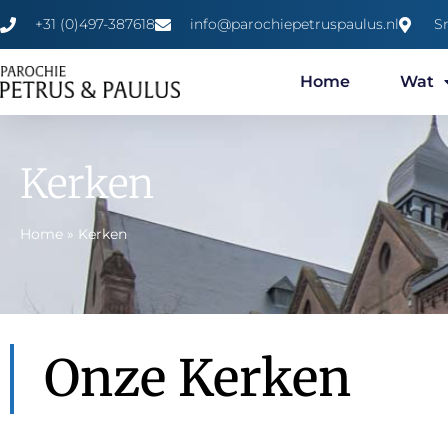
+31 (0)497-387618
info@parochiepetruspaulus.nl
S
Home
Wat
Kerken
Home
»
Kerken
Onze Kerken