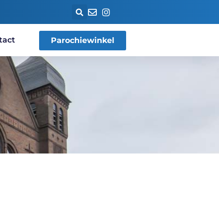
tact
Parochiewinkel