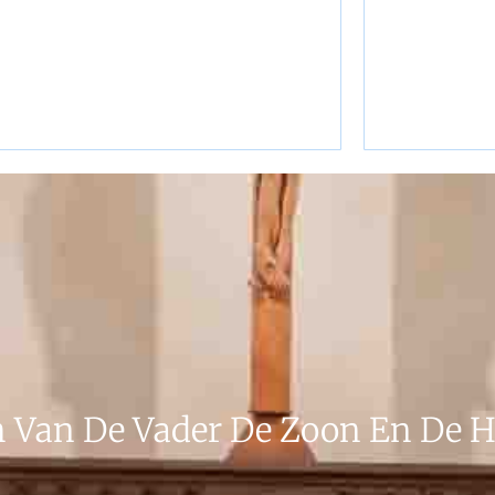
Bekijk onze kerk in Netersel
verbou
Lees verder
 Van De Vader De Zoon En De He