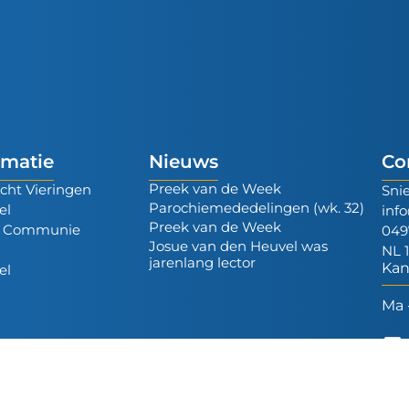
rmatie
Nieuws
Co
Preek van de Week
cht Vieringen
Sni
Parochiemededelingen (wk. 32)
el
inf
Preek van de Week
e Communie
049
Josue van den Heuvel was
t
NL 
jarenlang lector
Kan
el
Ma 