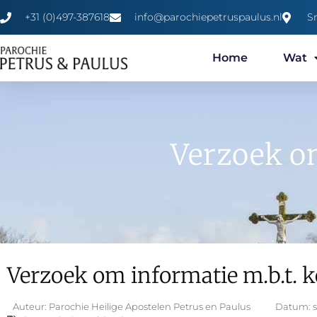
+31 (0)497-387618
info@parochiepetruspaulus.nl
S
Home
Wat
Verzoek om
Verzoek om informatie m.b.t. k
Auteur:
Parochie Heilige Apostelen Petrus en Paulus
Datum: