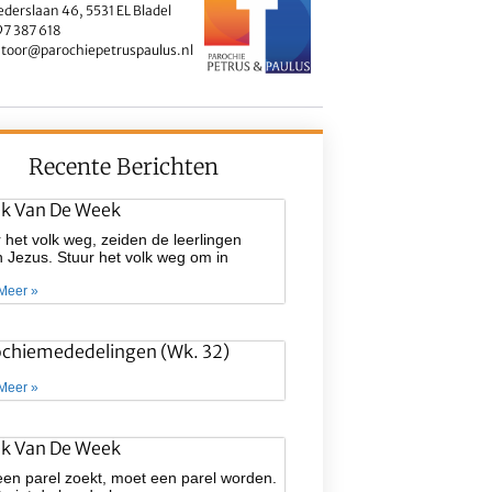
ederslaan 46, 5531 EL Bladel
7 387 618
toor@parochiepetruspaulus.nl
Recente Berichten
ek Van De Week
 het volk weg, zeiden de leerlingen
 Jezus. Stuur het volk weg om in
Meer »
ochiemededelingen (wk. 32)
Meer »
ek Van De Week
een parel zoekt, moet een parel worden.