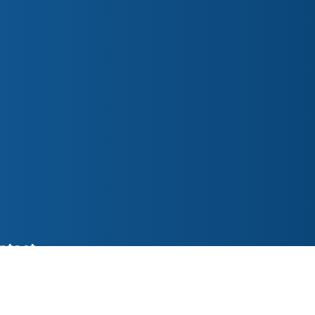
ntact
ederslaan 48 5531 EL Bladel
o@parochiepetruspaulus.nl
7 387618