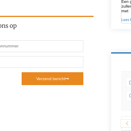
Een g
zulle
met
Lees 
ons op
Verzend bericht