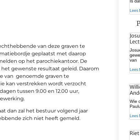
Is d
Lees 
P
Josu
Lect
echthebbende van deze graven te
Josue
ormatiebordje geplaatst met daarop
gewee
van
elden op het parochiekantoor. De
het gewenste resultaat geleid. Daarom
Lees 
nde van genoemde graven te
tie kan verstrekken wordt verzocht
Will
agen tussen 9.00 en 12.00 uur,
And
dewerking.
Wie d
Paulu
at dan zal het bestuur volgend jaar
Lees 
ebbende zich niet heeft gemeld.
Riet