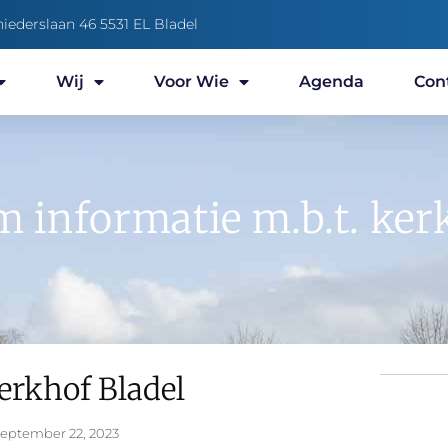
niederslaan 46 5531 EL Bladel
Wij
Voor Wie
Agenda
Con
 informatie m.b.t. ker
erkhof Bladel
september 22, 2023