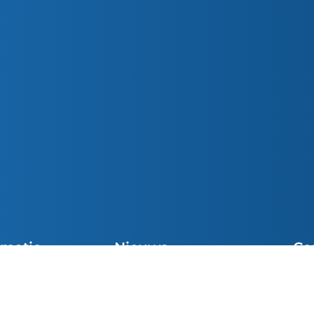
rmatie
Nieuws
Co
Preek van de Week
cht Vieringen
Sni
Parochiemededelingen (wk. 32)
el
inf
Preek van de Week
e Communie
049
Josue van den Heuvel was