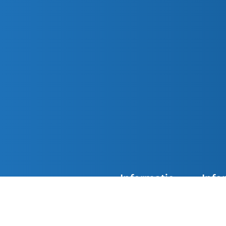
Informatie
Info
Agenda
Overzi
De kerken van Parochie
Nieuwsoverzicht
Doops
Petrus en Paulus zijn
overdag geopend. Loop
Contact
Eerst
gerust binnen in de