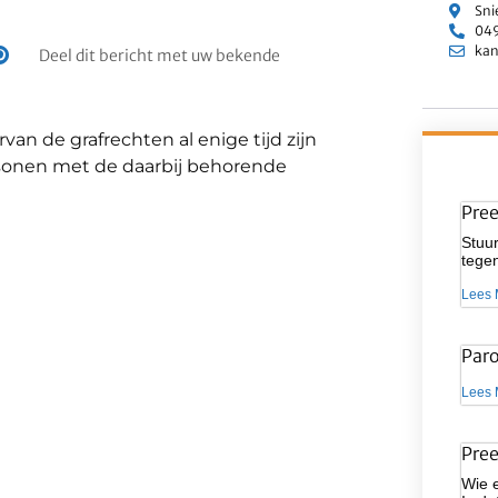
Sni
049
kan
Deel dit bericht met uw bekende
an de grafrechten al enige tijd zijn
rsonen met de daarbij behorende
Pre
Stuur
tegen
Lees 
Par
Lees 
Pre
Wie 