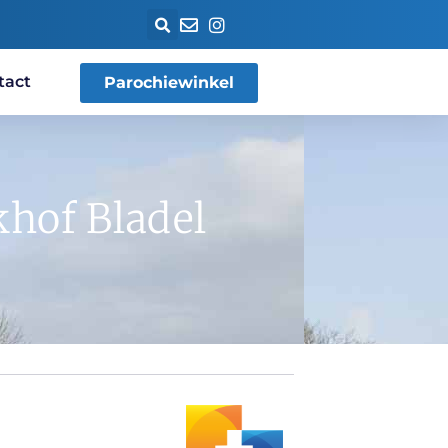
tact
Parochiewinkel
khof Bladel