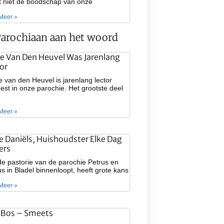
at niet de boodschap van onze
Meer »
arochiaan aan het woord
e Van Den Heuvel Was Jarenlang
or
 van den Heuvel is jarenlang lector
st in onze parochie. Het grootste deel
Meer »
ie Daniëls, Huishoudster Elke Dag
ers
e pastorie van de parochie Petrus en
s in Bladel binnenloopt, heeft grote kans
Meer »
 Bos – Smeets