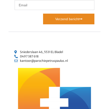
Verzend bericht
Sniederslaan 46, 5531 EL Bladel
0497 387 618
kantoor@parochiepetruspaulus.nl