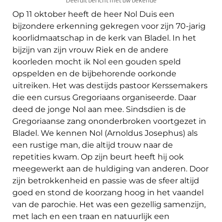
Deel dit bericht met uw bekende
Op 11 oktober heeft de heer Nol Duis een
bijzondere erkenning gekregen voor zijn 70-jarig
koorlidmaatschap in de kerk van Bladel. In het
bijzijn van zijn vrouw Riek en de andere
koorleden mocht ik Nol een gouden speld
opspelden en de bijbehorende oorkonde
uitreiken. Het was destijds pastoor Kerssemakers
die een cursus Gregoriaans organiseerde. Daar
deed de jonge Nol aan mee. Sindsdien is de
Gregoriaanse zang ononderbroken voortgezet in
Bladel. We kennen Nol (Arnoldus Josephus) als
een rustige man, die altijd trouw naar de
repetities kwam. Op zijn beurt heeft hij ook
meegewerkt aan de huldiging van anderen. Door
zijn betrokkenheid en passie was de sfeer altijd
goed en stond de koorzang hoog in het vaandel
van de parochie. Het was een gezellig samenzijn,
met lach en een traan en natuurlijk een