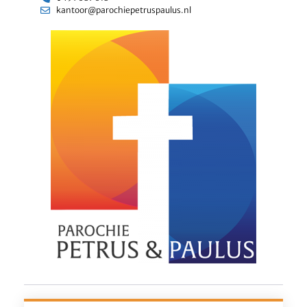
kantoor@parochiepetruspaulus.nl