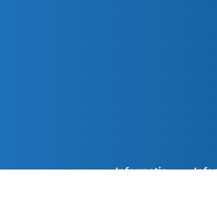
Informatie
Info
Agenda
Overzi
De kerken van Parochie
Nieuwsoverzicht
Doops
Petrus en Paulus zijn
overdag geopend. Loop
Contact
Eerst
gerust binnen in de