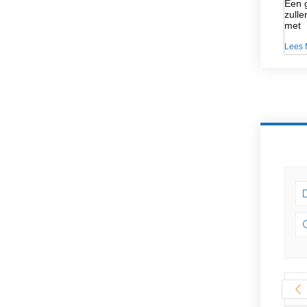
Een g
zulle
met
Lees 