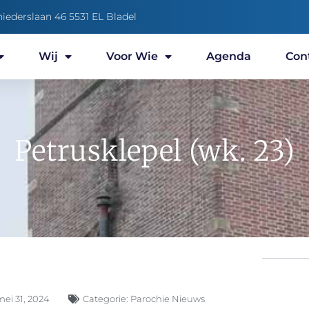
niederslaan 46 5531 EL Bladel
Wij
Voor Wie
Agenda
Con
Petrusklepel (wk. 23)
mei 31, 2024
Categorie:
Parochie Nieuws