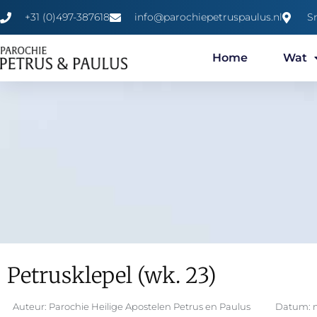
+31 (0)497-387618
info@parochiepetruspaulus.nl
S
Home
Wat
Petrusklepel (wk. 23)
Auteur:
Parochie Heilige Apostelen Petrus en Paulus
Datum: