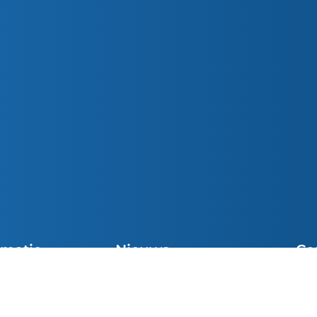
rmatie
Nieuws
Co
Preek van de Week
cht Vieringen
Sni
Parochiemededelingen (wk. 32)
el
inf
Preek van de Week
e Communie
049
Josue van den Heuvel was