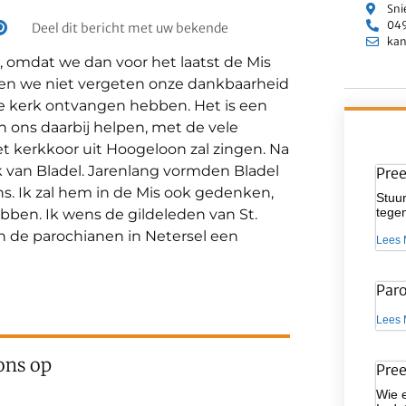
Sni
049
Deel dit bericht met uw bekende
kan
n, omdat we dan voor het laatst de Mis
llen we niet vergeten onze dankbaarheid
eze kerk ontvangen hebben. Het is een
n ons daarbij helpen, met de vele
t kerkkoor uit Hoogeloon zal zingen. Na
k van Bladel. Jarenlang vormden Bladel
Pre
s. Ik zal hem in de Mis ook gedenken,
Stuur
tegen
bben. Ik wens de gildeleden van St.
n de parochianen in Netersel een
Lees 
Par
Lees 
ons op
Pre
Wie 