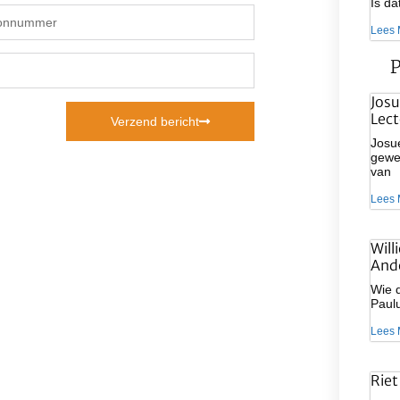
Is d
Lees 
P
Josu
Lect
Verzend bericht
Josue
gewee
van
Lees 
Will
And
Wie d
Paulu
Lees 
Riet