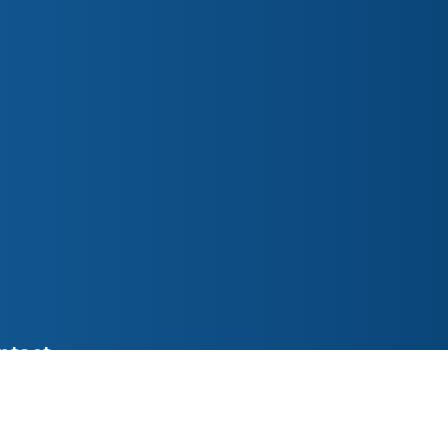
ntact
ederslaan 48 5531 EL Bladel
o@parochiepetruspaulus.nl
7 387618