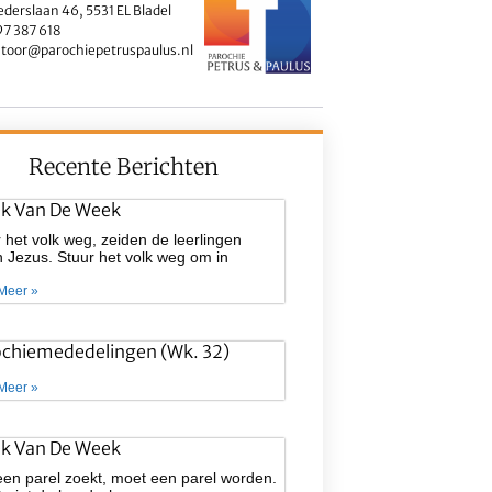
ederslaan 46, 5531 EL Bladel
7 387 618
toor@parochiepetruspaulus.nl
Recente Berichten
ek Van De Week
 het volk weg, zeiden de leerlingen
 Jezus. Stuur het volk weg om in
Meer »
ochiemededelingen (wk. 32)
Meer »
ek Van De Week
een parel zoekt, moet een parel worden.