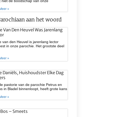
at niet de boodschap van onze
Meer »
arochiaan aan het woord
e Van Den Heuvel Was Jarenlang
or
 van den Heuvel is jarenlang lector
st in onze parochie. Het grootste deel
Meer »
ie Daniëls, Huishoudster Elke Dag
ers
e pastorie van de parochie Petrus en
s in Bladel binnenloopt, heeft grote kans
Meer »
 Bos – Smeets