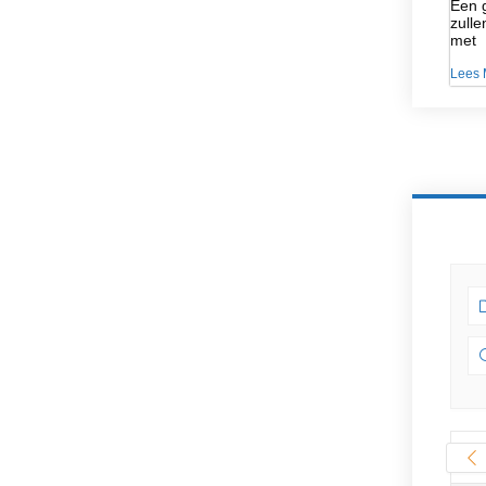
Een g
zulle
met
Lees 