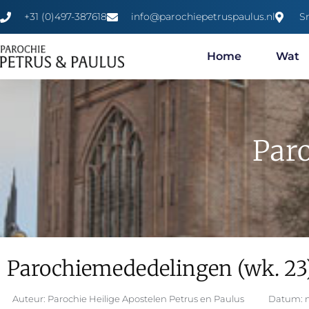
+31 (0)497-387618
info@parochiepetruspaulus.nl
S
Home
Wat
Par
Parochiemededelingen (wk. 23
Auteur:
Parochie Heilige Apostelen Petrus en Paulus
Datum: