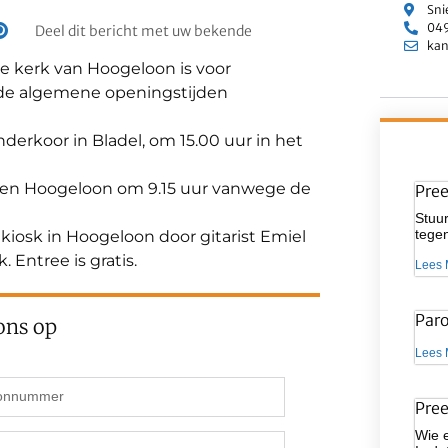
Sni
049
Deel dit bericht met uw bekende
kan
de kerk van Hoogeloon is voor
 de algemene openingstijden
derkoor in Bladel, om 15.00 uur in het
 en Hoogeloon om 9.15 uur vanwege de
Pre
Stuur
tegen
 kiosk in Hoogeloon door gitarist Emiel
 Entree is gratis.
Lees 
Par
ons op
Lees 
Pre
Wie 