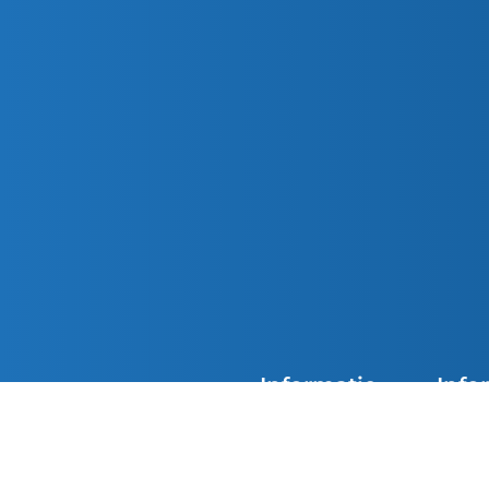
Informatie
Info
Agenda
Overzi
De kerken van Parochie
Nieuwsoverzicht
Doops
Petrus en Paulus zijn
overdag geopend. Loop
Contact
Eerst
gerust binnen in de