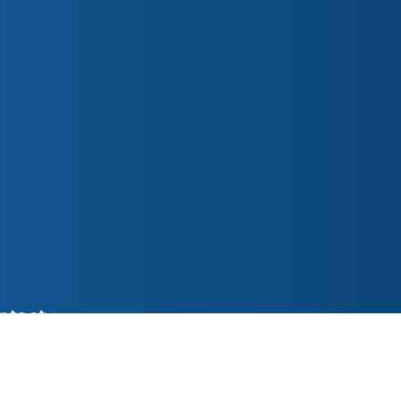
ntact
ederslaan 48 5531 EL Bladel
o@parochiepetruspaulus.nl
7 387618