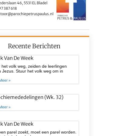
ederslaan 46, 5531 EL Bladel
7 387 618
toor@parochiepetruspaulus.nl
Recente Berichten
ek Van De Week
 het volk weg, zeiden de leerlingen
 Jezus. Stuur het volk weg om in
Meer »
ochiemededelingen (wk. 32)
Meer »
ek Van De Week
een parel zoekt, moet een parel worden.