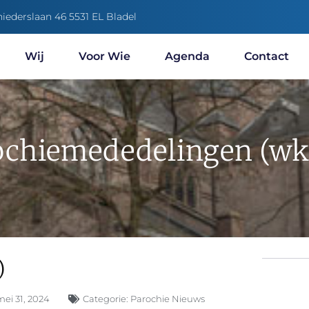
niederslaan 46 5531 EL Bladel
Wij
Voor Wie
Agenda
Contact
ochiemededelingen (wk.
)
mei 31, 2024
Categorie:
Parochie Nieuws