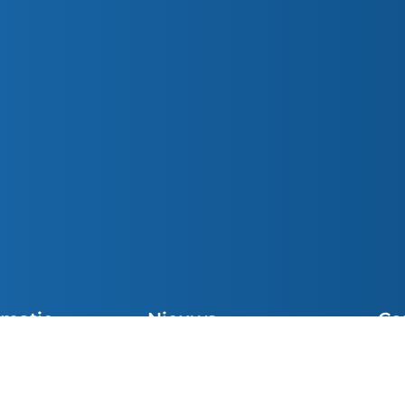
rmatie
Nieuws
Co
Preek van de Week
cht Vieringen
Sni
Parochiemededelingen (wk. 32)
el
inf
Preek van de Week
e Communie
049
Josue van den Heuvel was