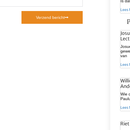
Is d
Lees 
Verzend bericht
P
Josu
Lect
Josue
gewee
van
Lees 
Will
And
Wie d
Paulu
Lees 
Riet