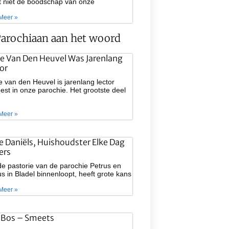
at niet de boodschap van onze
Meer »
arochiaan aan het woord
e Van Den Heuvel Was Jarenlang
or
 van den Heuvel is jarenlang lector
st in onze parochie. Het grootste deel
Meer »
ie Daniëls, Huishoudster Elke Dag
ers
e pastorie van de parochie Petrus en
s in Bladel binnenloopt, heeft grote kans
Meer »
 Bos – Smeets