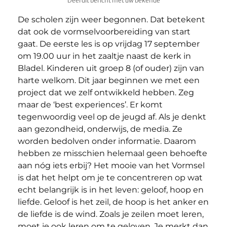
Deel dit bericht met uw bekende
De scholen zijn weer begonnen. Dat betekent
dat ook de vormselvoorbereiding van start
gaat. De eerste les is op vrijdag 17 september
om 19.00 uur in het zaaltje naast de kerk in
Bladel. Kinderen uit groep 8 (of ouder) zijn van
harte welkom. Dit jaar beginnen we met een
project dat we zelf ontwikkeld hebben. Zeg
maar de ‘best experiences’. Er komt
tegenwoordig veel op de jeugd af. Als je denkt
aan gezondheid, onderwijs, de media. Ze
worden bedolven onder informatie. Daarom
hebben ze misschien helemaal geen behoefte
aan nóg iets erbij? Het mooie van het Vormsel
is dat het helpt om je te concentreren op wat
echt belangrijk is in het leven: geloof, hoop en
liefde. Geloof is het zeil, de hoop is het anker en
de liefde is de wind. Zoals je zeilen moet leren,
moet je ook leren om te geloven. Je merkt dan