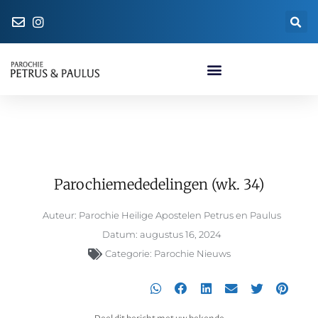
Naar de parochiewinkel
Parochiemededelingen (wk. 34)
Parochiemededelingen (wk. 34)
Auteur:
Parochie Heilige Apostelen Petrus en Paulus
Datum:
augustus 16, 2024
Categorie:
Parochie Nieuws