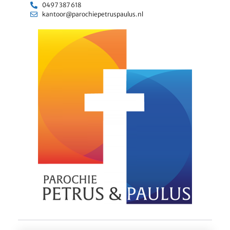
0497 387 618
kantoor@parochiepetruspaulus.nl