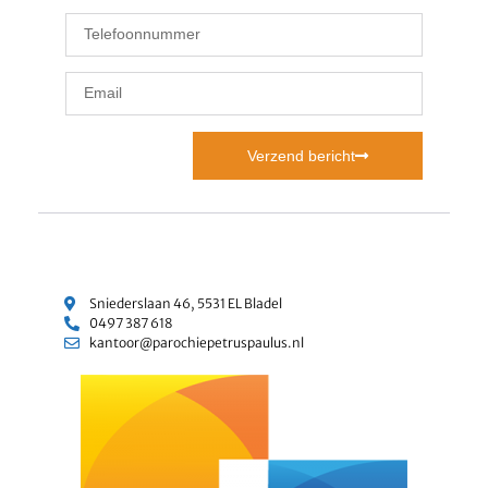
Verzend bericht
Sniederslaan 46, 5531 EL Bladel
0497 387 618
kantoor@parochiepetruspaulus.nl