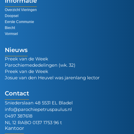
Informatie
Overzicht Vieringen
Doopsel
Eerste Communie
Biecht
Vormsel
Nieuws
Preek van de Week
Parochiemededelingen (wk. 32)
Preek van de Week
Josue van den Heuvel was jarenlang lector
Contact
Sniederslaan 48 5531 EL Bladel
info@parochiepetruspaulus.nl
0497 387618
NL 12 RABO 0137 1753 96 t
Kantoor