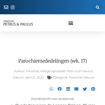
Naar de parochiewinkel
Parochiemededelingen (wk. 17)
Parochiemededelingen (wk. 17)
Auteur:
Parochie Heilige Apostelen Petrus en Paulus
Datum:
april 21, 2023
Categorie:
Parochie Nieuws
Deel dit bericht met uw bekende