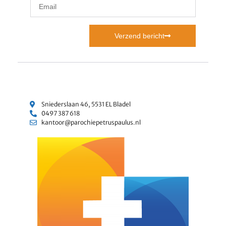
Verzend bericht
Sniederslaan 46, 5531 EL Bladel
0497 387 618
kantoor@parochiepetruspaulus.nl