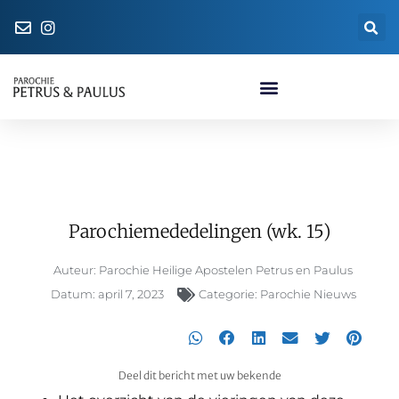
Naar de parochiewinkel
Parochiemededelingen (wk. 15)
Parochiemededelingen (wk. 15)
Auteur:
Parochie Heilige Apostelen Petrus en Paulus
Datum:
april 7, 2023
Categorie:
Parochie Nieuws
Deel dit bericht met uw bekende