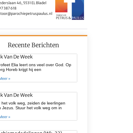
ederslaan 46, 5531 EL Bladel
7 387 618
toor@parochiepetruspaulus.nl
Recente Berichten
ek Van De Week
ofeet Elia leert ons veel over God. Op
rg Horeb krijgt hij een
Meer »
ek Van De Week
 het volk weg, zeiden de leerlingen
 Jezus. Stuur het volk weg om in
Meer »