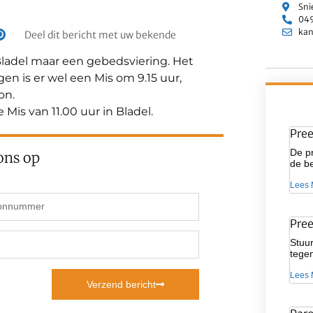
Sni
049
kan
Deel dit bericht met uw bekende
 Bladel maar een gebedsviering. Het
 is er wel een Mis om 9.15 uur,
on.
Mis van 11.00 uur in Bladel.
Pre
De pr
ons op
de be
Lees 
Pre
Stuur
tegen
Lees 
Verzend bericht