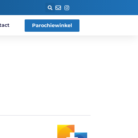
tact
Parochiewinkel