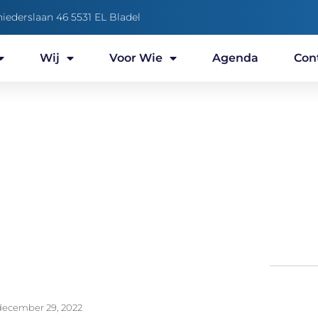
niederslaan 46 5531 EL Bladel
Wij
Voor Wie
Agenda
Con
Parochiemededelingen
december 29, 2022