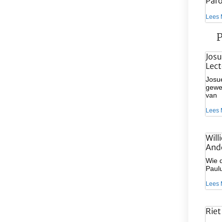
Par
Lees 
P
Josu
Lect
Josue
gewee
van
Lees 
Will
And
Wie d
Paulu
Lees 
Riet