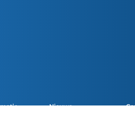
rmatie
Nieuws
Co
Preek van de Week
cht Vieringen
Sni
Preek van de Week
el
inf
Parochiemededelingen (wk. 32)
e Communie
049
Preek van de Week