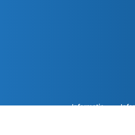
Informatie
Info
Agenda
Overzi
De kerken van Parochie
Nieuwsoverzicht
Doops
Petrus en Paulus zijn
overdag geopend. Loop
Contact
Eerst
gerust binnen in de