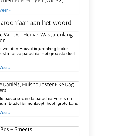
ochiemededelingen (wk. 32)
Meer »
arochiaan aan het woord
e Van Den Heuvel Was Jarenlang
or
 van den Heuvel is jarenlang lector
st in onze parochie. Het grootste deel
Meer »
ie Daniëls, Huishoudster Elke Dag
ers
e pastorie van de parochie Petrus en
s in Bladel binnenloopt, heeft grote kans
Meer »
 Bos – Smeets