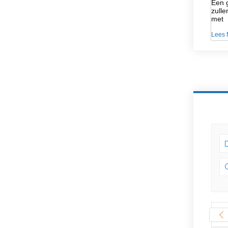
Een g
zulle
met
Lees 