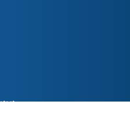
ntact
ederslaan 48 5531 EL Bladel
o@parochiepetruspaulus.nl
7 387618