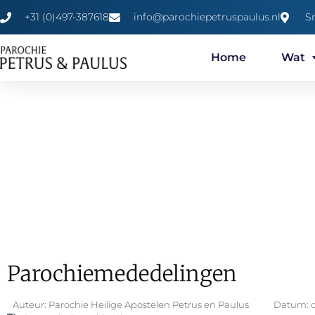
+31 (0)497-387618
info@parochiepetruspaulus.nl
S
Home
Wat
Parochiemededelingen
Auteur:
Parochie Heilige Apostelen Petrus en Paulus
Datum: