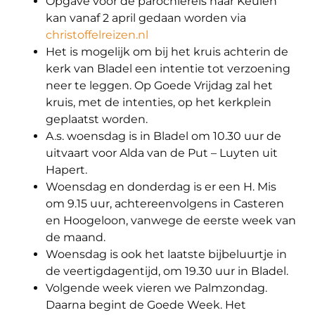
Opgave voor de parochiereis naar Keulen
kan vanaf 2 april gedaan worden via
christoffelreizen.nl
Het is mogelijk om bij het kruis achterin de
kerk van Bladel een intentie tot verzoening
neer te leggen. Op Goede Vrijdag zal het
kruis, met de intenties, op het kerkplein
geplaatst worden.
A.s. woensdag is in Bladel om 10.30 uur de
uitvaart voor Alda van de Put – Luyten uit
Hapert.
Woensdag en donderdag is er een H. Mis
om 9.15 uur, achtereenvolgens in Casteren
en Hoogeloon, vanwege de eerste week van
de maand.
Woensdag is ook het laatste bijbeluurtje in
de veertigdagentijd, om 19.30 uur in Bladel.
Volgende week vieren we Palmzondag.
Daarna begint de Goede Week. Het