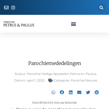
Naar de parochiewinkel
Parochiemededelingen
Parochiemededelingen
Auteur:
Parochie Heilige Apostelen Petrus en Paulus
Datum:
april 1, 2022
Categorie:
Parochie Nieuws
Deel dit bericht met uw bekende