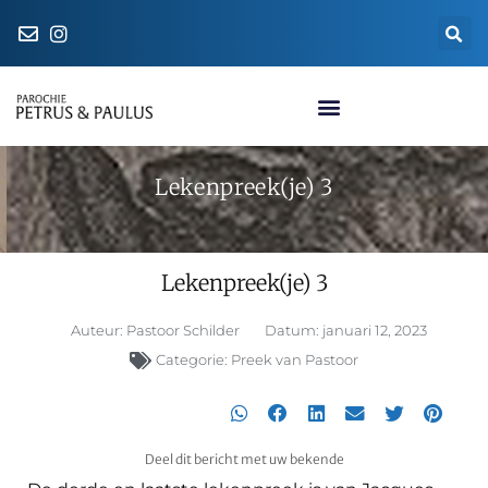
Naar de parochiewinkel
Lekenpreek(je) 3
Lekenpreek(je) 3
Auteur:
Pastoor Schilder
Datum:
januari 12, 2023
Categorie:
Preek van Pastoor
Deel dit bericht met uw bekende