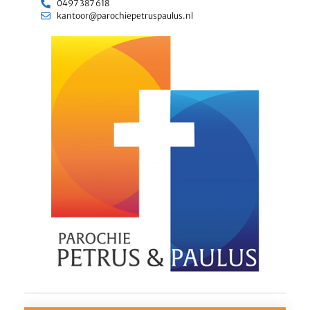
0497 387 618
kantoor@parochiepetruspaulus.nl