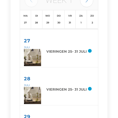
WEEK
1
MA
DI
WO
DO
VR
ZA
ZO
27
28
29
30
31
1
2
27
JULI
VIERINGEN 25- 31 JULI
28
JULI
VIERINGEN 25- 31 JULI
29