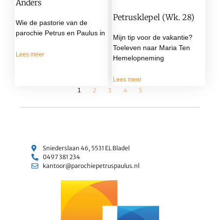
Anders
Petrusklepel (wk. 28)
Wie de pastorie van de
parochie Petrus en Paulus in
Mijn tip voor de vakantie?
Toeleven naar Maria Ten
Lees meer
Hemelopneming
Lees meer
2
3
4
5
1
Sniederslaan 46, 5531 EL Bladel
0497 381 234
kantoor@parochiepetruspaulus.nl