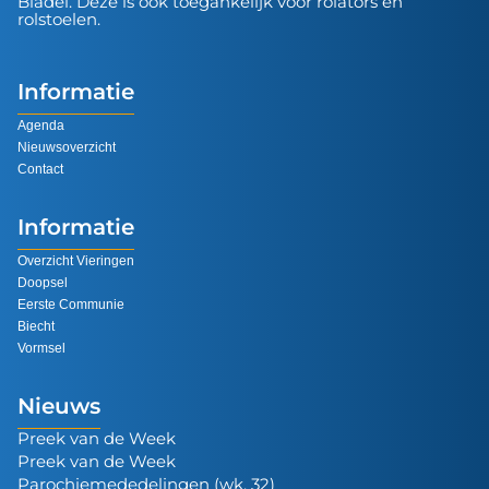
Bladel. Deze is ook toegankelijk voor rolators en
rolstoelen.
Informatie
Agenda
Nieuwsoverzicht
Contact
Informatie
Overzicht Vieringen
Doopsel
Eerste Communie
Biecht
Vormsel
Nieuws
Preek van de Week
Preek van de Week
Parochiemededelingen (wk. 32)