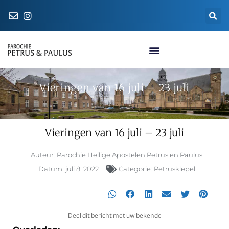
Naar de parochiewinkel
Vieringen van 16 juli – 23 juli
Vieringen van 16 juli – 23 juli
Auteur:
Parochie Heilige Apostelen Petrus en Paulus
Datum:
juli 8, 2022
Categorie:
Petrusklepel
Deel dit bericht met uw bekende