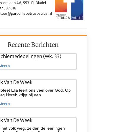
ederslaan 46, 5531 EL Bladel
7 387 618
toor@parochiepetruspaulus.nl
Recente Berichten
ochiemededelingen (wk. 33)
Meer »
ek Van De Week
ofeet Elia leert ons veel over God. Op
rg Horeb krijgt hij een
Meer »
ek Van De Week
 het volk weg, zeiden de leerlingen