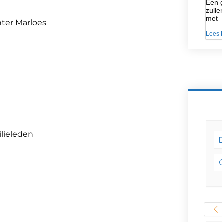
Een g
zulle
met
hter Marloes
Lees 
ilieleden