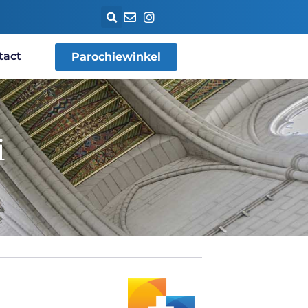
tact
Parochiewinkel
i