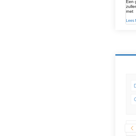
Een g
zulle
met
Lees 