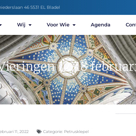
niederslaan 46 5531 EL Bladel
Wij
Voor Wie
Agenda
Con
Vieringen 12-18 februar
ebruari 11, 2022
Categorie:
Petrusklepel