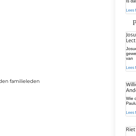
Is d
Lees 
P
Josu
Lect
Josue
gewee
van
Lees 
den familieleden
Will
And
Wie d
Paulu
Lees 
Riet