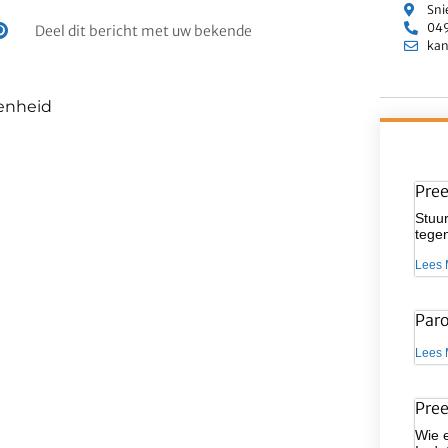
Sni
049
Deel dit bericht met uw bekende
kan
genheid
Pre
Stuur
tegen
Lees 
Par
Lees 
Pre
Wie 