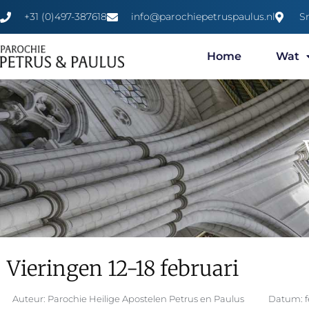
+31 (0)497-387618
info@parochiepetruspaulus.nl
S
Home
Wat
Vieringen 12-18 februari
Auteur:
Parochie Heilige Apostelen Petrus en Paulus
Datum:
f