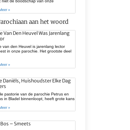
at niet de boodschap van onze
Meer »
arochiaan aan het woord
e Van Den Heuvel Was Jarenlang
or
 van den Heuvel is jarenlang lector
st in onze parochie. Het grootste deel
Meer »
ie Daniëls, Huishoudster Elke Dag
ers
e pastorie van de parochie Petrus en
s in Bladel binnenloopt, heeft grote kans
Meer »
 Bos – Smeets