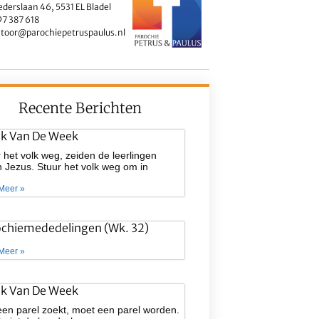
ederslaan 46, 5531 EL Bladel
7 387 618
toor@parochiepetruspaulus.nl
Recente Berichten
ek Van De Week
 het volk weg, zeiden de leerlingen
 Jezus. Stuur het volk weg om in
Meer »
ochiemededelingen (wk. 32)
Meer »
ek Van De Week
een parel zoekt, moet een parel worden.