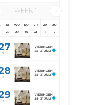
WEEK
1
A
DI
WO
DO
VR
ZA
ZO
28
29
30
31
1
2
27
VIERINGEN
25- 31 JULI
JULI
28
VIERINGEN
25- 31 JULI
JULI
29
VIERINGEN
25- 31 JULI
JULI