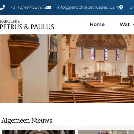
+31 (0)497-387618
info@parochiepetruspaulus.nl
S
Home
Wat
Algemeen Nieuws