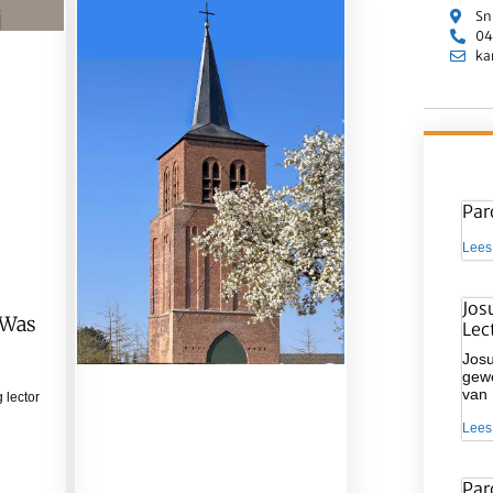
Sn
04
ka
Par
Lees
Jos
 Was
Lec
Josu
gewe
van
 lector
Lees
Par