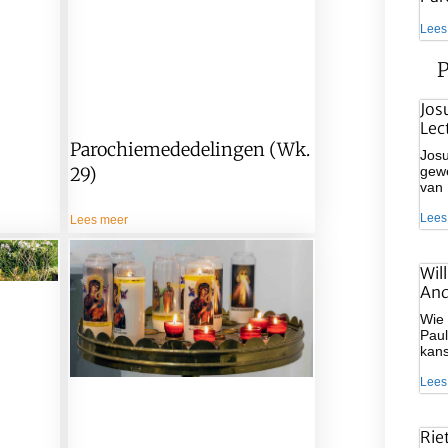
Lees
P
Jos
Lec
Parochiemededelingen (wk.
Josu
gewe
29)
van
Lees
Lees meer
Wil
And
Wie 
Paul
kan
Lees
Rie