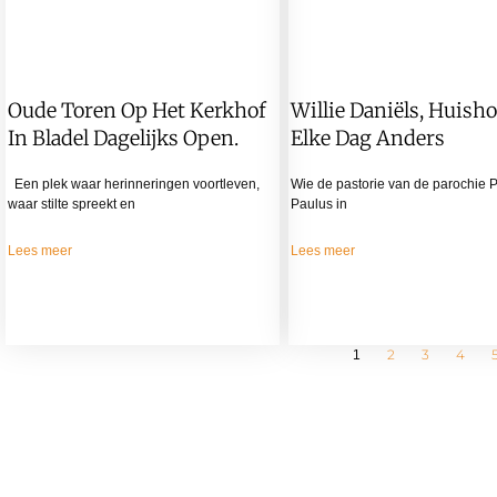
Oude Toren Op Het Kerkhof
Willie Daniëls, Huish
In Bladel Dagelijks Open.
Elke Dag Anders
Een plek waar herinneringen voortleven,
Wie de pastorie van de parochie 
waar stilte spreekt en
Paulus in
Lees meer
Lees meer
2
3
4
1