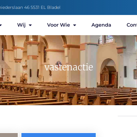
niederslaan 46 5531 EL Bladel
Wij
Voor Wie
Agenda
Con
vastenactie