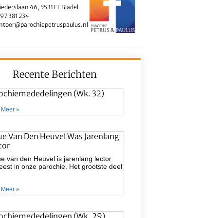
iederslaan 46, 5531 EL Bladel
97 381 234
ntoor@parochiepetruspaulus.nl
Recente Berichten
ochiemededelingen (wk. 32)
 Meer »
ue Van Den Heuvel Was Jarenlang
tor
e van den Heuvel is jarenlang lector
est in onze parochie. Het grootste deel
 Meer »
ochiemededelingen (wk. 29)