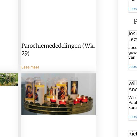
Lees
P
Jos
Lec
Parochiemededelingen (wk.
Josu
gewe
29)
van
Lees
Lees meer
Wil
And
Wie 
Paul
kan
Lees
Rie