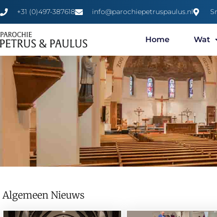
+31 (0)497-387618
info@parochiepetruspaulus.nl
S
Home
Wat
Algemeen Nieuws