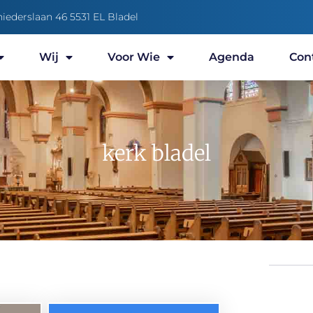
niederslaan 46 5531 EL Bladel
Wij
Voor Wie
Agenda
Con
kerk bladel