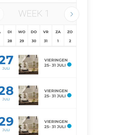
WEEK
1
A
DI
WO
DO
VR
ZA
ZO
28
29
30
31
1
2
27
VIERINGEN
25- 31 JULI
JULI
28
VIERINGEN
25- 31 JULI
JULI
29
VIERINGEN
25- 31 JULI
JULI