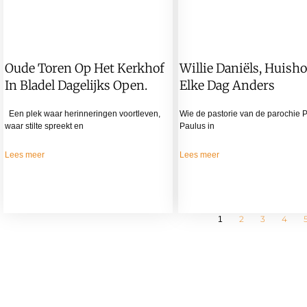
Oude Toren Op Het Kerkhof
Willie Daniëls, Huish
In Bladel Dagelijks Open.
Elke Dag Anders
Een plek waar herinneringen voortleven,
Wie de pastorie van de parochie 
waar stilte spreekt en
Paulus in
Lees meer
Lees meer
2
3
4
1