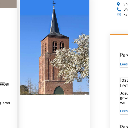
Sn
04
ka
Par
Lees
Jos
 Was
Lec
Josu
gewe
van
 lector
Lees
Par