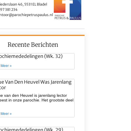
iederslaan 46, 5531 EL Bladel
97 381 234
ntoor@parochiepetruspaulus.nl
Recente Berichten
ochiemededelingen (wk. 32)
 Meer »
ue Van Den Heuvel Was Jarenlang
tor
e van den Heuvel is jarenlang lector
est in onze parochie. Het grootste deel
 Meer »
ochiemededelingen (wk. 29)