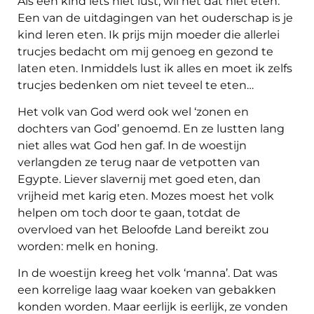
Als een kind iets niet lust, wil het dat niet eten.
Een van de uitdagingen van het ouderschap is je
kind leren eten. Ik prijs mijn moeder die allerlei
trucjes bedacht om mij genoeg en gezond te
laten eten. Inmiddels lust ik alles en moet ik zelfs
trucjes bedenken om niet teveel te eten…
Het volk van God werd ook wel ‘zonen en
dochters van God’ genoemd. En ze lustten lang
niet alles wat God hen gaf. In de woestijn
verlangden ze terug naar de vetpotten van
Egypte. Liever slavernij met goed eten, dan
vrijheid met karig eten. Mozes moest het volk
helpen om toch door te gaan, totdat de
overvloed van het Beloofde Land bereikt zou
worden: melk en honing.
In de woestijn kreeg het volk ‘manna’. Dat was
een korrelige laag waar koeken van gebakken
konden worden. Maar eerlijk is eerlijk, ze vonden