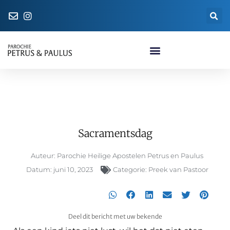
Naar de parochiewinkel
Sacramentsdag
Sacramentsdag
Auteur:
Parochie Heilige Apostelen Petrus en Paulus
Datum:
juni 10, 2023
Categorie:
Preek van Pastoor
Deel dit bericht met uw bekende