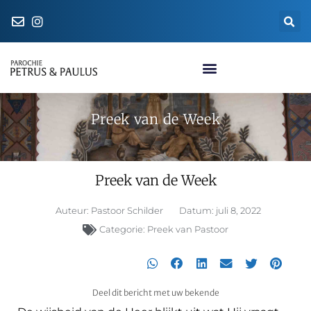
Naar de parochiewinkel
Preek van de Week
Preek van de Week
Auteur:
Pastoor Schilder
Datum:
juli 8, 2022
Categorie:
Preek van Pastoor
Deel dit bericht met uw bekende