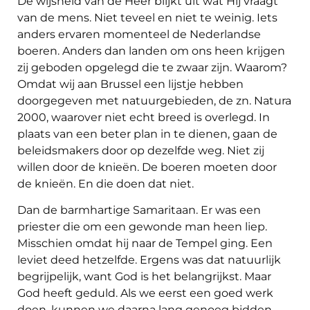
De wijsheid van de Heer blijkt uit wat Hij vraagt
van de mens. Niet teveel en niet te weinig. Iets
anders ervaren momenteel de Nederlandse
boeren. Anders dan landen om ons heen krijgen
zij geboden opgelegd die te zwaar zijn. Waarom?
Omdat wij aan Brussel een lijstje hebben
doorgegeven met natuurgebieden, de zn. Natura
2000, waarover niet echt breed is overlegd. In
plaats van een beter plan in te dienen, gaan de
beleidsmakers door op dezelfde weg. Niet zij
willen door de knieën. De boeren moeten door
de knieën. En die doen dat niet.
Dan de barmhartige Samaritaan. Er was een
priester die om een gewonde man heen liep.
Misschien omdat hij naar de Tempel ging. Een
leviet deed hetzelfde. Ergens was dat natuurlijk
begrijpelijk, want God is het belangrijkst. Maar
God heeft geduld. Als we eerst een goed werk
doen, kunnen we daarna lang genoeg bidden.