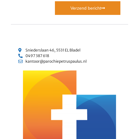
Verzend bericht
Sniederslaan 46, 5531 EL Bladel
0497 387 618
kantoor@parochiepetruspaulus.nl