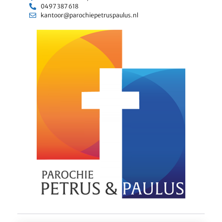
0497 387 618
kantoor@parochiepetruspaulus.nl