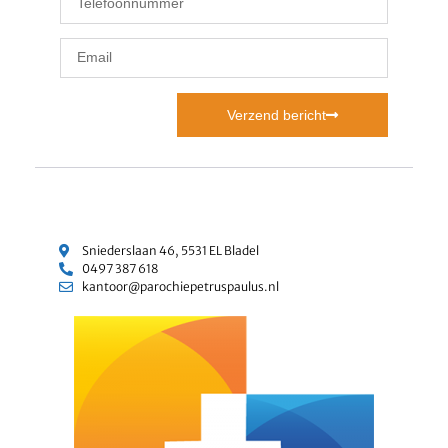
Verzend bericht
Sniederslaan 46, 5531 EL Bladel
0497 387 618
kantoor@parochiepetruspaulus.nl