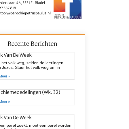
ederslaan 46, 5531 EL Bladel
7 387 618
toor@parochiepetruspaulus.nl
Recente Berichten
ek Van De Week
 het volk weg, zeiden de leerlingen
 Jezus. Stuur het volk weg om in
Meer »
ochiemededelingen (wk. 32)
Meer »
ek Van De Week
een parel zoekt, moet een parel worden.