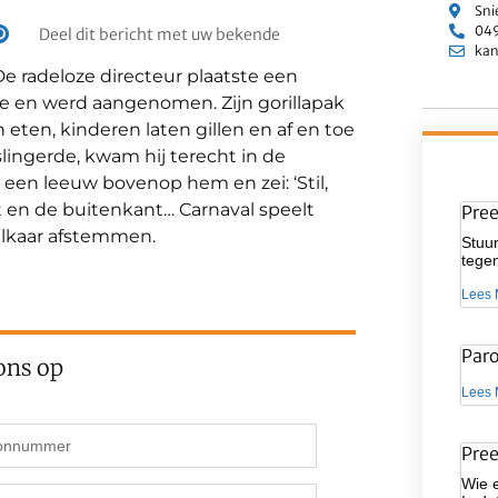
Sni
049
Deel dit bericht met uw bekende
kan
De radeloze directeur plaatste een
rde en werd aangenomen. Zijn gorillapak
eten, kinderen laten gillen en af en toe
slingerde, kwam hij terecht in de
een leeuw bovenop hem en zei: ‘Stil,
t en de buitenkant… Carnaval speelt
Pre
 elkaar afstemmen.
Stuur
tegen
Lees 
Par
ons op
Lees 
Pre
Wie 