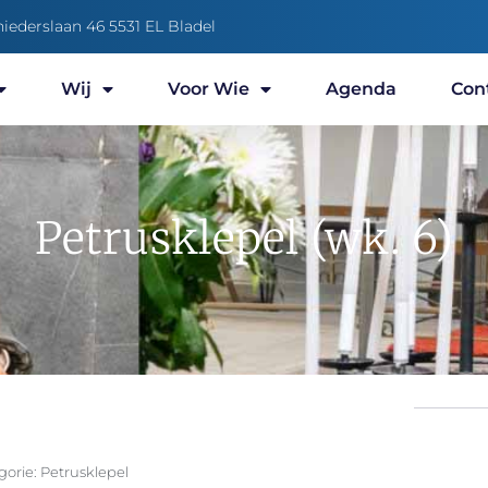
niederslaan 46 5531 EL Bladel
Wij
Voor Wie
Agenda
Con
Petrusklepel (wk. 6)
gorie:
Petrusklepel