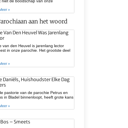
at niet de boodschap van onze
Meer »
arochiaan aan het woord
e Van Den Heuvel Was Jarenlang
or
 van den Heuvel is jarenlang lector
st in onze parochie. Het grootste deel
Meer »
ie Daniëls, Huishoudster Elke Dag
ers
e pastorie van de parochie Petrus en
s in Bladel binnenloopt, heeft grote kans
Meer »
 Bos – Smeets