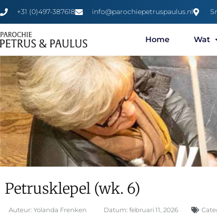
+31 (0)497-387618
info@parochiepetruspaulus.nl
S
Home
Wat
Petrusklepel (wk. 6)
Auteur:
Yolanda Frenken
Datum:
februari 11, 2026
Cate