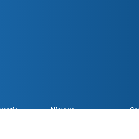
rmatie
Nieuws
Co
Preek van de Week
cht Vieringen
Sni
Parochiemededelingen (wk. 32)
el
inf
Preek van de Week
e Communie
049
Josue van den Heuvel was