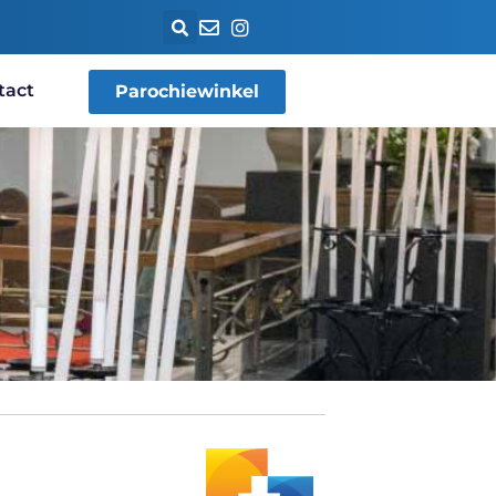
tact
Parochiewinkel