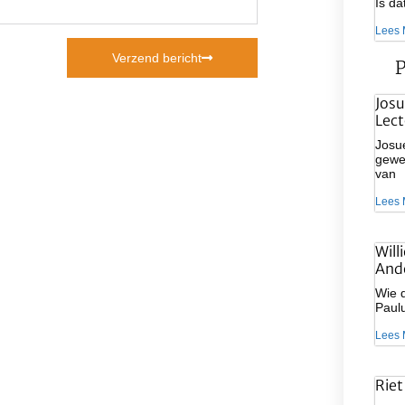
Is d
Lees 
Verzend bericht
P
Josu
Lect
Josue
gewee
van
Lees 
Will
And
Wie d
Paulu
Lees 
Riet