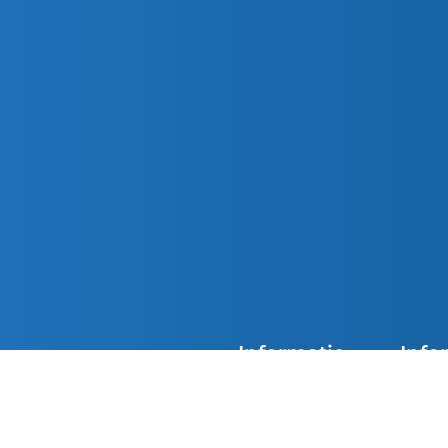
Informatie
Info
Agenda
Overzi
De kerken van Parochie
Nieuwsoverzicht
Doops
Petrus en Paulus zijn
overdag geopend. Loop
Contact
Eerst
gerust binnen in de