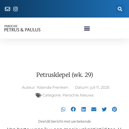
Naar de parochiewinkel
Petrusklepel (wk. 29)
Petrusklepel (wk. 29)
Auteur:
Yolanda Frenken
Datum:
juli 11, 2025
Categorie:
Parochie Nieuws
Deel dit bericht met uw bekende