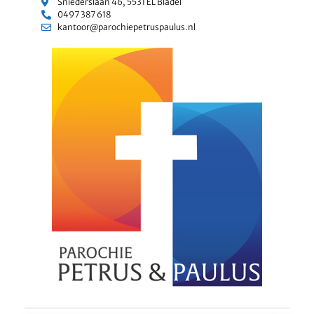
Sniederslaan 46, 5531 EL Bladel
0497 387 618
kantoor@parochiepetruspaulus.nl