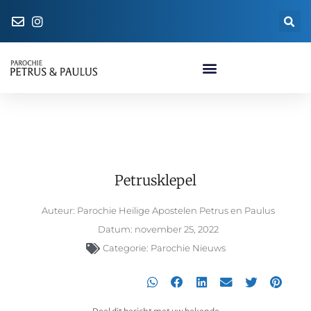
Naar de parochiewinkel
Petrusklepel
Petrusklepel
Auteur:
Parochie Heilige Apostelen Petrus en Paulus
Datum:
november 25, 2022
Categorie:
Parochie Nieuws