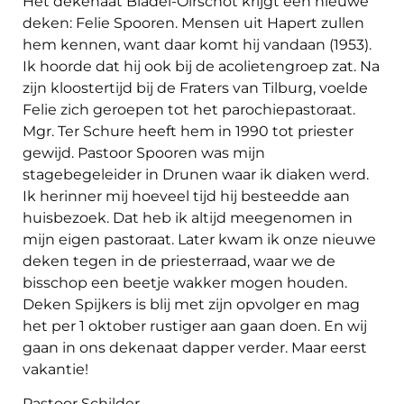
Het dekenaat Bladel-Oirschot krijgt een nieuwe
deken: Felie Spooren. Mensen uit Hapert zullen
hem kennen, want daar komt hij vandaan (1953).
Ik hoorde dat hij ook bij de acolietengroep zat. Na
zijn kloostertijd bij de Fraters van Tilburg, voelde
Felie zich geroepen tot het parochiepastoraat.
Mgr. Ter Schure heeft hem in 1990 tot priester
gewijd. Pastoor Spooren was mijn
stagebegeleider in Drunen waar ik diaken werd.
Ik herinner mij hoeveel tijd hij besteedde aan
huisbezoek. Dat heb ik altijd meegenomen in
mijn eigen pastoraat. Later kwam ik onze nieuwe
deken tegen in de priesterraad, waar we de
bisschop een beetje wakker mogen houden.
Deken Spijkers is blij met zijn opvolger en mag
het per 1 oktober rustiger aan gaan doen. En wij
gaan in ons dekenaat dapper verder. Maar eerst
vakantie!
Pastoor Schilder