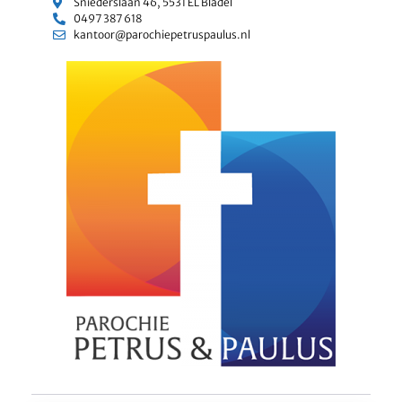
Sniederslaan 46, 5531 EL Bladel
0497 387 618
kantoor@parochiepetruspaulus.nl