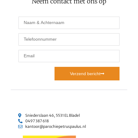
Neem contact met ons op
Verzend bericht
Sniederslaan 46, 5531 EL Bladel
0497 387 618
kantoor@parochiepetruspaulus.nl