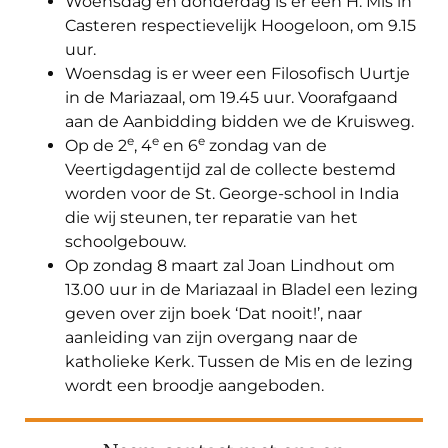
Woensdag en donderdag is er een H. Mis in
Casteren respectievelijk Hoogeloon, om 9.15
uur.
Woensdag is er weer een Filosofisch Uurtje
in de Mariazaal, om 19.45 uur. Voorafgaand
aan de Aanbidding bidden we de Kruisweg.
e
e
e
Op de 2
, 4
en 6
zondag van de
Veertigdagentijd zal de collecte bestemd
worden voor de St. George-school in India
die wij steunen, ter reparatie van het
schoolgebouw.
Op zondag 8 maart zal Joan Lindhout om
13.00 uur in de Mariazaal in Bladel een lezing
geven over zijn boek ‘Dat nooit!’, naar
aanleiding van zijn overgang naar de
katholieke Kerk. Tussen de Mis en de lezing
wordt een broodje aangeboden.