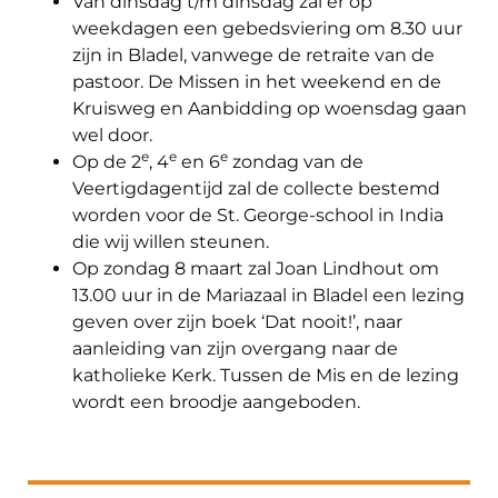
Van dinsdag t/m dinsdag zal er op
weekdagen een gebedsviering om 8.30 uur
zijn in Bladel, vanwege de retraite van de
pastoor. De Missen in het weekend en de
Kruisweg en Aanbidding op woensdag gaan
wel door.
e
e
e
Op de 2
, 4
en 6
zondag van de
Veertigdagentijd zal de collecte bestemd
worden voor de St. George-school in India
die wij willen steunen.
Op zondag 8 maart zal Joan Lindhout om
13.00 uur in de Mariazaal in Bladel een lezing
geven over zijn boek ‘Dat nooit!’, naar
aanleiding van zijn overgang naar de
katholieke Kerk. Tussen de Mis en de lezing
wordt een broodje aangeboden.