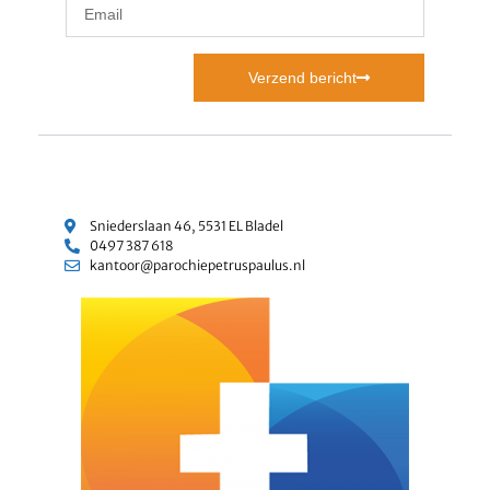
Verzend bericht
Sniederslaan 46, 5531 EL Bladel
0497 387 618
kantoor@parochiepetruspaulus.nl