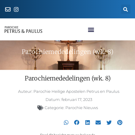
Naar de parochiewinkel
Parochiemededelingen (wk. 8)
Parochiemededelingen (wk. 8)
Auteur:
Parochie Heilige Apostelen Petrus en Paulus
Datum:
februari 17, 2023
Categorie:
Parochie Nieuws