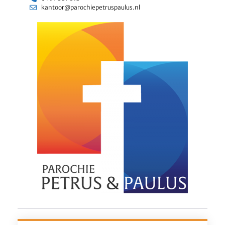
kantoor@parochiepetruspaulus.nl