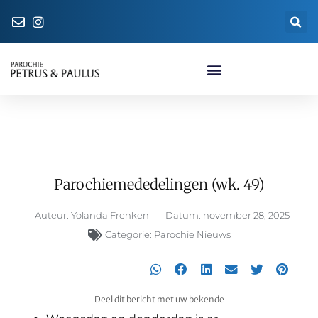
Naar de parochiewinkel
Parochiemededelingen (wk. 49)
Parochiemededelingen (wk. 49)
Auteur:
Yolanda Frenken
Datum:
november 28, 2025
Categorie:
Parochie Nieuws
Deel dit bericht met uw bekende