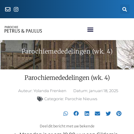
Naar de parochiewinkel
Parochiemededelingen (wk. 4)
Parochiemededelingen (wk. 4)
Auteur:
Yolanda Frenken
Datum:
januari 18, 2025
Categorie:
Parochie Nieuws
Deel dit bericht met uw bekende