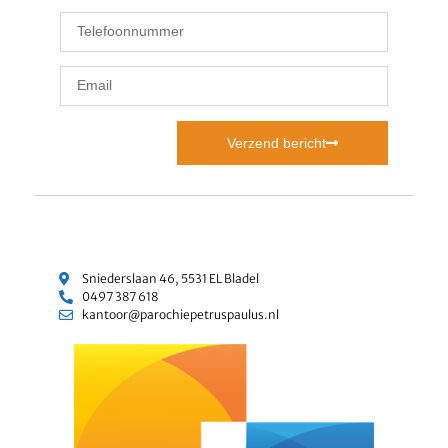
Verzend bericht
Sniederslaan 46, 5531 EL Bladel
0497 387 618
kantoor@parochiepetruspaulus.nl