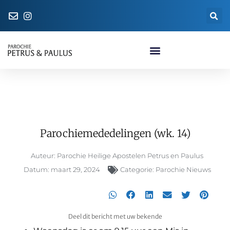
Naar de parochiewinkel
Parochiemededelingen (wk. 14)
Parochiemededelingen (wk. 14)
Auteur:
Parochie Heilige Apostelen Petrus en Paulus
Datum:
maart 29, 2024
Categorie:
Parochie Nieuws
Deel dit bericht met uw bekende