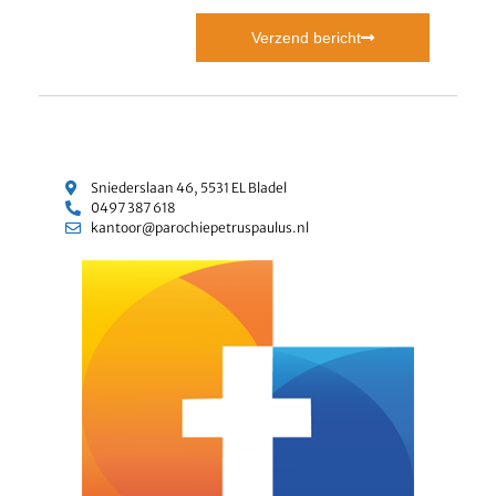
Verzend bericht
Sniederslaan 46, 5531 EL Bladel
0497 387 618
kantoor@parochiepetruspaulus.nl