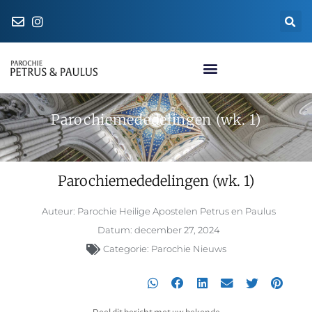
Naar de parochiewinkel
Parochiemededelingen (wk. 1)
Parochiemededelingen (wk. 1)
Auteur:
Parochie Heilige Apostelen Petrus en Paulus
Datum:
december 27, 2024
Categorie:
Parochie Nieuws