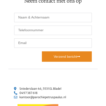
Neem contact met ons op
Verzend bericht
Sniederslaan 46, 5531 EL Bladel
0497 387 618
kantoor@parochiepetruspaulus.nl