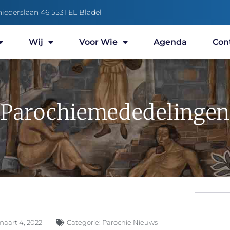
niederslaan 46 5531 EL Bladel
Wij
Voor Wie
Agenda
Con
Parochiemededelingen
maart 4, 2022
Categorie:
Parochie Nieuws