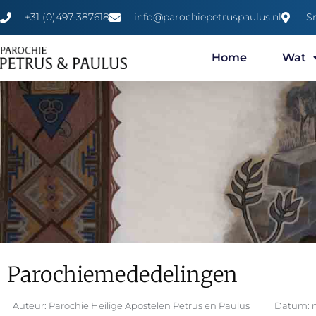
+31 (0)497-387618
info@parochiepetruspaulus.nl
S
Home
Wat
Parochiemededelingen
Auteur:
Parochie Heilige Apostelen Petrus en Paulus
Datum: