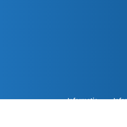
Informatie
Info
Agenda
Overzi
De kerken van Parochie
Nieuwsoverzicht
Doops
Petrus en Paulus zijn
overdag geopend. Loop
Contact
Eerst
gerust binnen in de