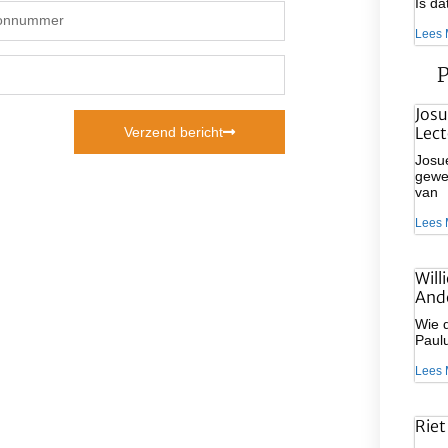
Is d
Lees 
P
Josu
Lect
Verzend bericht
Josue
gewee
van
Lees 
Will
And
Wie d
Paulu
Lees 
Riet