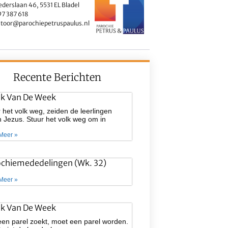
ederslaan 46, 5531 EL Bladel
7 387 618
toor@parochiepetruspaulus.nl
Recente Berichten
ek Van De Week
 het volk weg, zeiden de leerlingen
 Jezus. Stuur het volk weg om in
Meer »
ochiemededelingen (wk. 32)
Meer »
ek Van De Week
een parel zoekt, moet een parel worden.