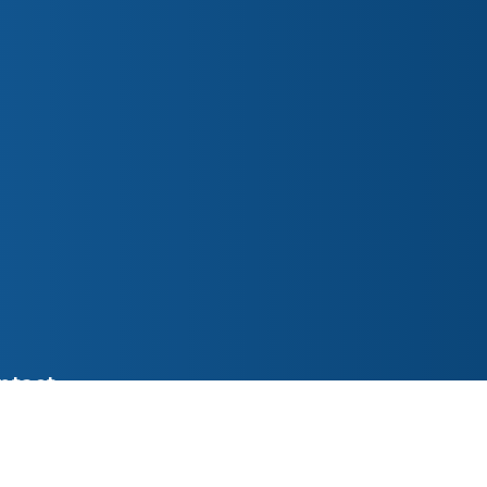
ntact
ederslaan 48 5531 EL Bladel
o@parochiepetruspaulus.nl
7 387618