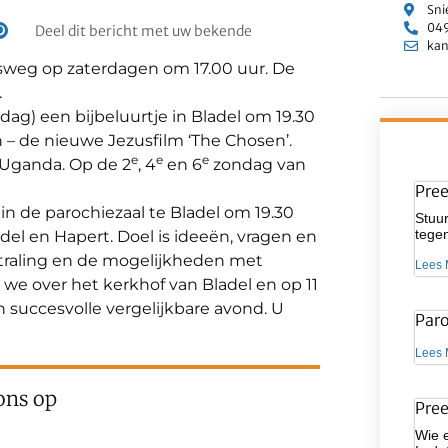
Sni
049
Deel dit bericht met uw bekende
kan
isweg op zaterdagen om 17.00 uur. De
.
g) een bijbeluurtje in Bladel om 19.30
 – de nieuwe Jezusfilm ‘The Chosen’.
e
e
e
 Uganda. Op de 2
, 4
en 6
zondag van
Pre
 in de parochiezaal te Bladel om 19.30
Stuur
tegen
el en Hapert. Doel is ideeën, vragen en
straling en de mogelijkheden met
Lees 
we over het kerkhof van Bladel en op 11
n succesvolle vergelijkbare avond. U
Par
Lees 
ons op
Pre
Wie 