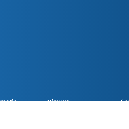
rmatie
Nieuws
Co
Preek van de Week
cht Vieringen
Sni
Parochiemededelingen (wk. 32)
el
inf
Preek van de Week
e Communie
049
Josue van den Heuvel was