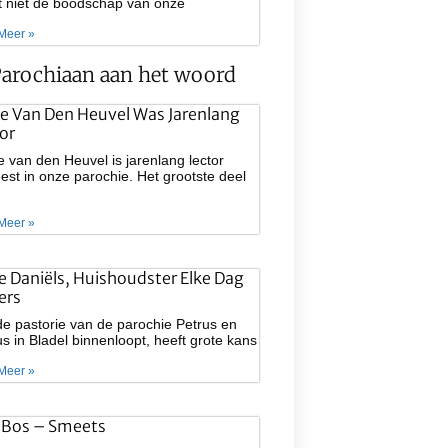
at niet de boodschap van onze
Meer »
arochiaan aan het woord
e Van Den Heuvel Was Jarenlang
or
 van den Heuvel is jarenlang lector
st in onze parochie. Het grootste deel
Meer »
ie Daniëls, Huishoudster Elke Dag
ers
e pastorie van de parochie Petrus en
s in Bladel binnenloopt, heeft grote kans
Meer »
 Bos – Smeets