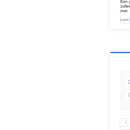
Een g
zulle
met
Lees 