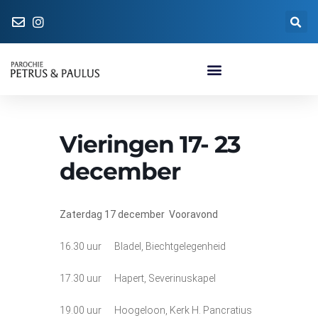
Naar de parochiewinkel
Vieringen 17- 23
december
Zaterdag 17
december
Vooravond
16.30 uur Bladel, Biechtgelegenheid
17.30 uur Hapert, Severinuskapel
19.00 uur Hoogeloon, Kerk H. Pancratius