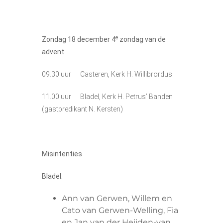
e
Zondag 18
december
4
zondag van de
advent
09.30 uur Casteren, Kerk H. Willibrordus
11.00 uur Bladel, Kerk H. Petrus’ Banden
(gastpredikant N. Kersten)
Misintenties
Bladel:
Ann van Gerwen, Willem en
Cato van Gerwen-Welling, Fia
en Jan van der Heijden-van